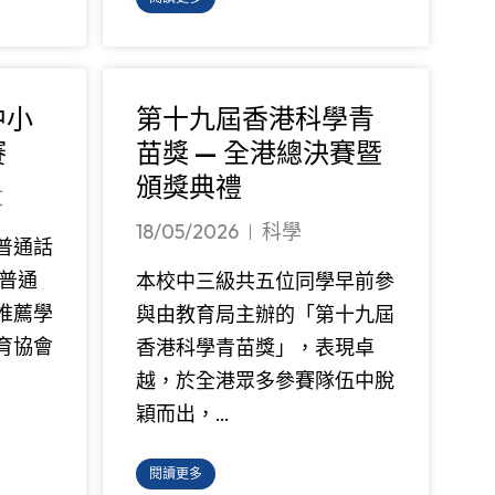
中小
第十九屆香港科學青
賽
苗獎 — 全港總決賽暨
頒獎典禮
文
18/05/2026
科學
普通話
普通
本校中三級共五位同學早前參
推薦學
與由教育局主辦的「第十九屆
育協會
香港科學青苗獎」，表現卓
越，於全港眾多參賽隊伍中脫
穎而出，…
閱讀更多