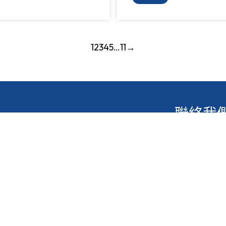
1
2
3
4
5
…
11
→
聯絡我
香港鴨脷
活
2871 121
2871 311
圖
hktlcof
學生支援措施