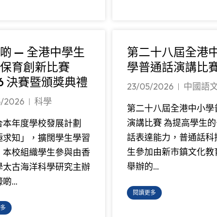
啲 — 全港中學生
第二十八屆全港
保育創新比賽
學普通話演講比
26 決賽暨頒獎典禮
23/05/2026
中國語
5/2026
科學
第二十八屆全港中小學
演講比賽 為提高學生的
合本年度學校發展計劃
話表達能力，普通話科
極求知」，擴闊學生學習
生參加由新市鎮文化教
，本校組織學生參與由香
舉辦的…
學太古海洋科學研究主辦
蠔啲…
閱讀更多
多