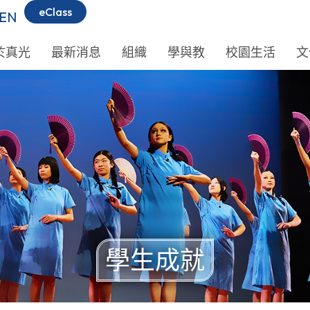
eClass
EN
於真光
最新消息
組織
學與教
校園生活
文
學生成就