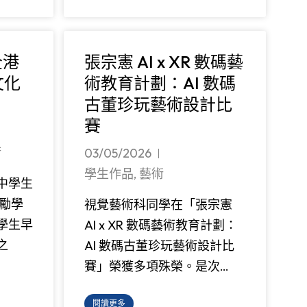
全港
張宗憲 AI x XR 數碼藝
文化
術教育計劃：AI 數碼
古董珍玩藝術設計比
賽
術
03/05/2026
學生作品
,
藝術
中學生
勵學
視覺藝術科同學在「張宗憲
學生早
AI x XR 數碼藝術教育計劃：
之
AI 數碼古董珍玩藝術設計比
賽」榮獲多項殊榮。是次…
閱讀更多