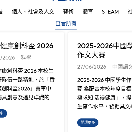
技
個人、社會及人文
藝術
體育
STEAM
查看所有
健康創科盃 2026
2025-2026中國
作文大賽
6/2026
科學
27/06/2026
中國語
康創科盃 2026 本校生
研隊伍一路精進，於「香
2025-2026 中國學生
創科盃2026」賽事中
賽 為配合本校年度目標
獨具創意及遠見卓識的…
極求知 活得健康」，提
生寫作水平，發掘具文
多
閱讀更多