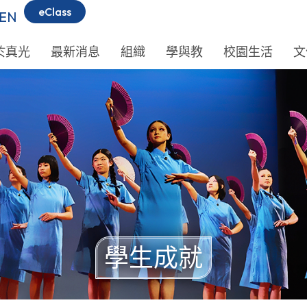
eClass
EN
於真光
最新消息
組織
學與教
校園生活
文
學生成就