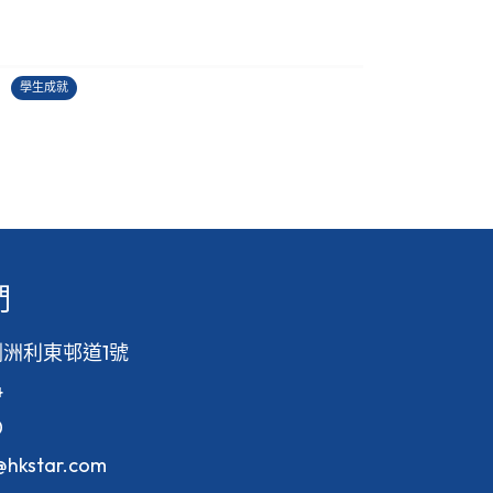
2025-2026中國學生作文大賽
27/06/2026
2
學生成就
學
們
洲利東邨道1號
4
0
f@hkstar.com