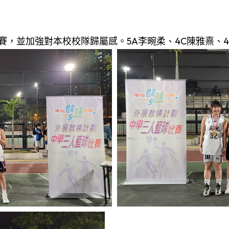
，並加強對本校校隊歸屬感。5A李畹柔、4C陳雅熹、4