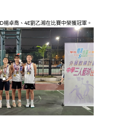
D楊卓喬、4E劉乙湘在比賽中榮獲冠軍。