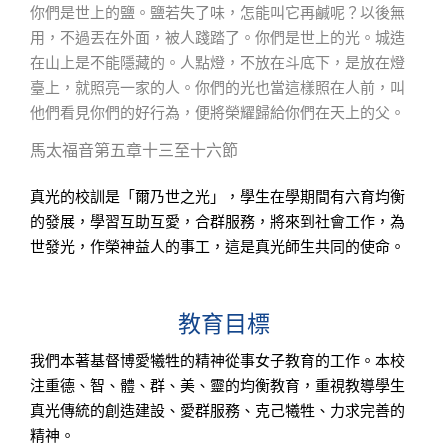
你們是世上的鹽。鹽若失了味，怎能叫它再鹹呢？以後無
用，不過丟在外面，被人踐踏了。你們是世上的光。城造
在山上是不能隱藏的。人點燈，不放在斗底下，是放在燈
臺上，就照亮一家的人。你們的光也當這樣照在人前，叫
他們看見你們的好行為，便將榮耀歸給你們在天上的父。
馬太福音第五章十三至十六節
真光的校訓是「爾乃世之光」，學生在學期間有六育均衡
的發展，學習互助互愛，合群服務，將來到社會工作，為
世發光，作榮神益人的事工，這是真光師生共同的使命。
教育目標
我們本著基督博愛犧牲的精神從事女子教育的工作。本校
注重德、智、體、群、美、靈的均衡教育，重視教導學生
真光傳統的創造建設、愛群服務、克己犧牲、力求完善的
精神。