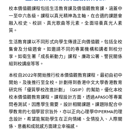
校本價值觀課程包括生活教育課及價值觀教育課，涵蓋中
一至中六各級。課程以真光精神為主軸，在合適的課題會
融入校史、校訓、真光歌曲等元素，全面培養真光人素
質。
生活教育課以不同形式向學生傳達正向價值觀，包括全校
集會及分級週會。如邀請不同的專業機構和講者到校分
享。如衛生署「成長新動力」課程、廉政公署、警民關係
組到校講座等等。
本校自2022年開始推行校本價值觀教育課程，最初由初中
開始，及後推行至全校。計劃得到香港中文大學香港教育
研究所「優質學校改進計劃」（QSIP）的幫助，優化本校
校本價值觀教育課程。課程設計方面，透過APASO等專業
問卷測試，因應學生需要，設計相關課題。課題除配合中
學教育的七個學習宗旨外，亦以正向心理學中PERMA的理
念設計，希望能幫助學生在正向情緒、全情投入、人際關
係、意義和成就感方面建立幸福感。