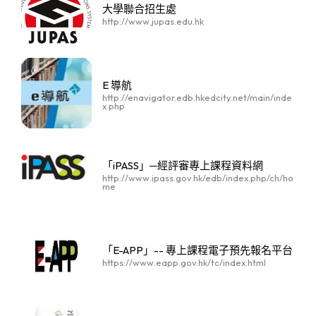
大學聯合招生處
http://www.jupas.edu.hk
E 導航
http://enavigator.edb.hkedcity.net/main/inde
x.php
「iPASS」─經評審專上課程資料網
http://www.ipass.gov.hk/edb/index.php/ch/ho
me
「E-APP」-- 專上課程電子預先報名平台
https://www.eapp.gov.hk/tc/index.html