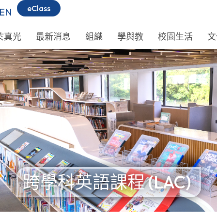
eClass
EN
於真光
最新消息
組織
學與教
校園生活
文
跨學科英語課程 (LAC)