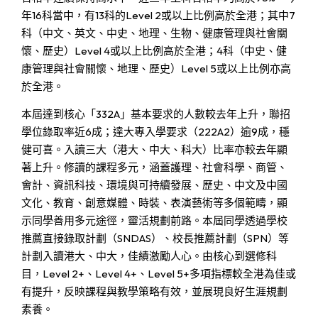
年16科當中，有13科的Level 2或以上比例高於全港；其中7
科（中文、英文、中史、地理、生物、健康管理與社會關
懷、歷史）Level 4或以上比例高於全港；4科（中史、健
康管理與社會關懷、地理、歷史）Level 5或以上比例亦高
於全港。
本屆達到核心「332A」基本要求的人數較去年上升，聯招
學位錄取率近6成；達大專入學要求（222A2）逾9成，穩
健可喜。入讀三大（港大、中大、科大）比率亦較去年顯
著上升。修讀的課程多元，涵蓋護理、社會科學、商管、
會計、資訊科技、環境與可持續發展、歷史、中文及中國
文化、教育、創意媒體、時裝、表演藝術等多個範疇，顯
示同學善用多元途徑，靈活規劃前路。本屆同學透過學校
推薦直接錄取計劃（SNDAS）、校長推薦計劃（SPN）等
計劃入讀港大、中大，佳績激勵人心。由核心到選修科
目，Level 2+、Level 4+、Level 5+多項指標較全港為佳或
有提升，反映課程與教學策略有效，並展現良好生涯規劃
素養。