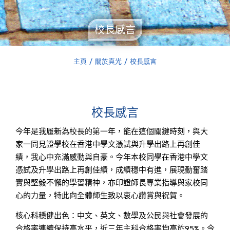
校長感言
主頁
關於真光
校長感言
You are here:
校長感言
今年是我履新為校長的第一年，能在這個關鍵時刻，與大
家一同見證學校在香港中學文憑試與升學出路上再創佳
績，我心中充滿感動與自豪。今年本校同學在香港中學文
憑試及升學出路上再創佳績，成績穩中有進，展現勤奮踏
實與堅毅不懈的學習精神，亦印證師長專業指導與家校同
心的力量，特此向全體師生致以衷心讚賞與祝賀。
核心科穩健出色：中文、英文、數學及公民與社會發展的
合格率連續保持高水平，近三年主科合格率均高於95%。今