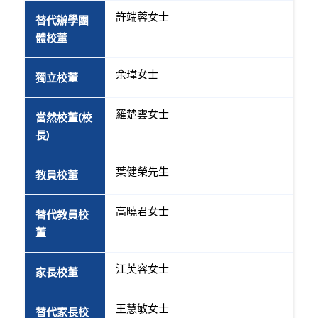
許端蓉女士
替代辦學團
體校董
余瑋女士
獨立校董
羅楚雲女士
當然校董(校
長)
葉健榮先生
教員校董
高曉君女士
替代教員校
董
江芙容女士
家長校董
王慧敏女士
替代家長校