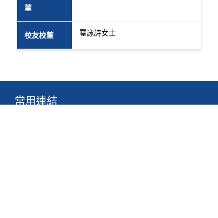
董
霍詠詩女士
校友校董
常用連結
關於真光
校園生活
最新消息
文件
組織
網站地圖
學與教
非華語學生支援措施
聯絡我們