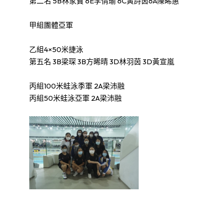
第二名 5B林家寶 6E李倩瑜 6C黃詩茵6A陳晞惠
甲組團體亞軍
乙組4×50米捷泳
第五名 3B梁琛 3B方晞晴 3D林羽茵 3D黃宣嵐
丙組100米蛙泳季軍 2A梁沛融
丙組50米蛙泳亞軍 2A梁沛融