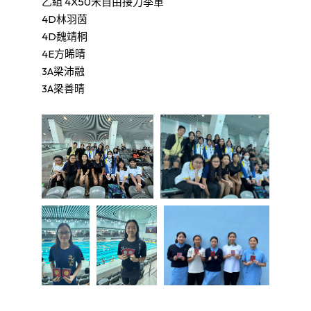
乙組 4X50米自由接力季軍
4D林羽茵
4D魏靖桐
4E方晞晴
3A梁沛融
3A梁善晴