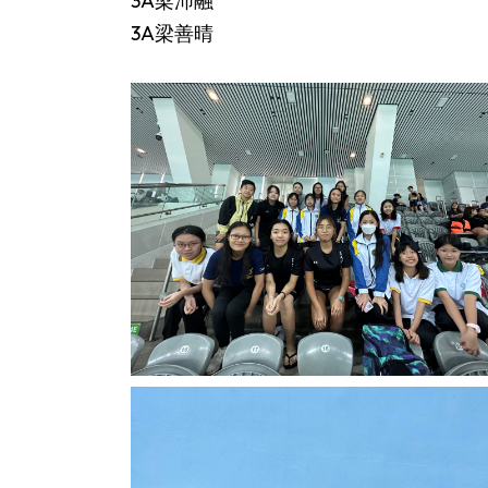
3A梁沛融
3A梁善晴