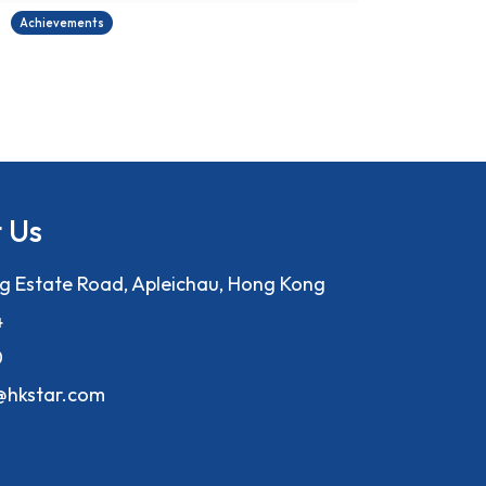
Achievements
A
 Us
ng Estate Road, Apleichau, Hong Kong
4
0
f@hkstar.com