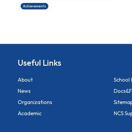
Achievements
Useful Links
About
School 
News
Docs&F
Organizations
Sitema
Academic
NCS Su