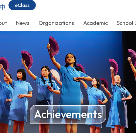
eClass
中
out
News
Organizations
Academic
School 
Achievements