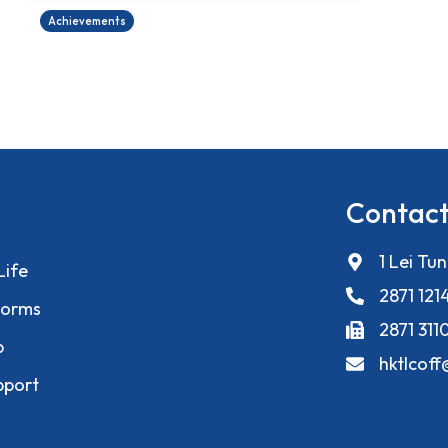
Achievements
Contact
1 Lei Tu
Life
2871 121
orms
2871 311
p
hktlcof
pport