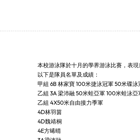
本校游泳隊於十月的學界游泳比賽，表現
以下是隊員名單及成績：
甲組 6B 林家寶 100米捷泳冠軍 50米碟
乙組 3A 梁沛融 50米蛙亞軍 100米蛙泳亞
乙組 4X50米自由接力季軍
4D林羽茵
4D魏靖桐
4E方晞晴