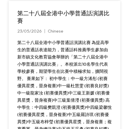
第二十八屆全港中小學普通話演講比
賽
23/05/2026
Chinese
第二十八屆全港中小學普通話演講比賽 為提高學
生的普通話表達能力，普通話科推薦學生參加由
新市鎮文化教育協會舉辦的「第二十八屆全港中
小學普通話演講比賽」。本校派出10名學生代表
學校參賽，期望學生在比賽中積極求知，擴闊視
野。 賽果如下： 初中學生：中一級方浠彤 (初賽
優異星獎，晉身複賽)中一級杜慧雯 (初賽良好獎)
中一級龍家汝 (初賽優異獎)中三級王新媛 (初賽優
異星獎，晉身複賽)中三級葉倩瀅 (初賽優異獎) 高
中學生：中四級樊凱澄 (初賽優異獎)中四級梁馨悅
(初賽優異星獎，晉身複賽)中五級羅詩琪 (初賽優
異獎)中五級布梓瑩 (初賽優異星獎，晉身複賽；複
賽季軍，晉身總決賽)中五級王采彥 (初賽良好獎)