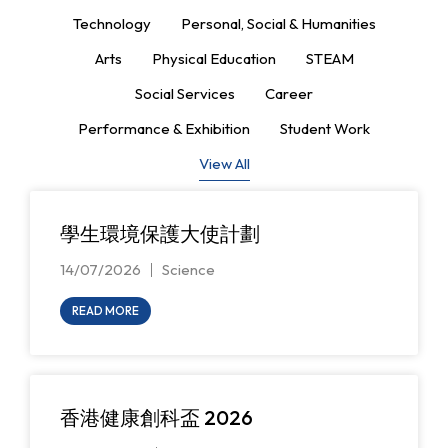
Technology
Personal, Social & Humanities
Arts
Physical Education
STEAM
Social Services
Career
Performance & Exhibition
Student Work
View All
學生環境保護大使計劃
14/07/2026
Science
READ MORE
香港健康創科盃 2026