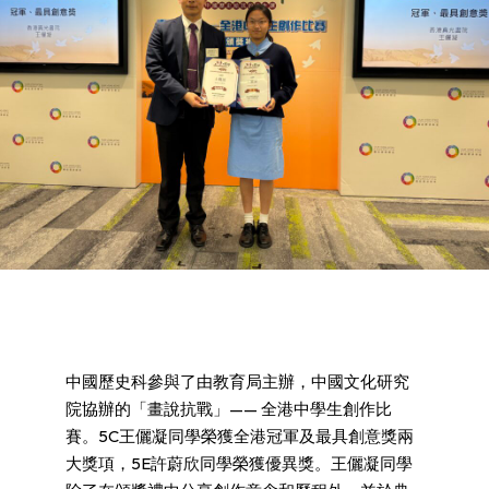
中國歷史科參與了由教育局主辦，中國文化研究
院協辦的「畫說抗戰」—— 全港中學生創作比
賽。5C王儷凝同學榮獲全港冠軍及最具創意獎兩
大獎項，5E許蔚欣同學榮獲優異獎。王儷凝同學