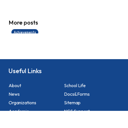
學生環境保護大使計劃
More posts
14/07/2026
Achievements
Useful Links
About
School Life
News
Docs&Forms
Organizations
Sitemap
Academic
NCS Support