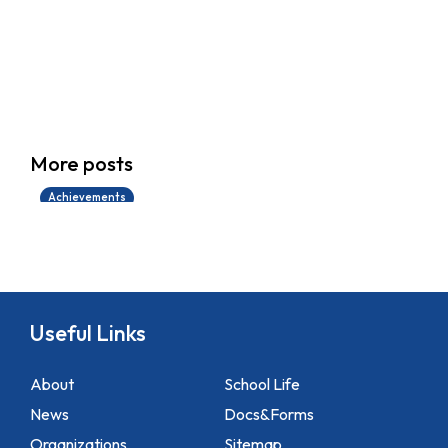
學生環境保護大使計劃
More posts
14/07/2026
Achievements
Useful Links
About
School Life
News
Docs&Forms
Organizations
Sitemap