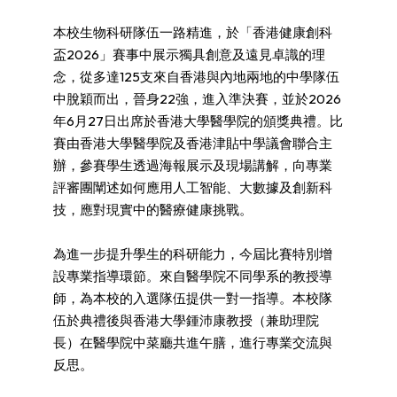
本校生物科研隊伍一路精進，於「香港健康創科
盃2026」賽事中展示獨具創意及遠見卓識的理
念，從多達125支來自香港與內地兩地的中學隊伍
中脫穎而出，晉身22強，進入準決賽，並於2026
年6月27日出席於香港大學醫學院的頒獎典禮。比
賽由香港大學醫學院及香港津貼中學議會聯合主
辦，參賽學生透過海報展示及現場講解，向專業
評審團闡述如何應用人工智能、大數據及創新科
技，應對現實中的醫療健康挑戰。
為進一步提升學生的科研能力，今屆比賽特別增
設專業指導環節。來自醫學院不同學系的教授導
師，為本校的入選隊伍提供一對一指導。本校隊
伍於典禮後與香港大學鍾沛康教授（兼助理院
長）在醫學院中菜廳共進午膳，進行專業交流與
反思。