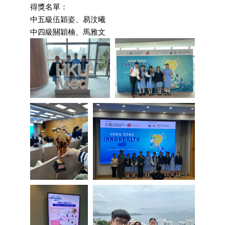
得獎名單：
中五級伍穎姿、易汶曦
中四級關穎楠、馬雅文