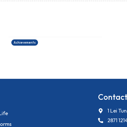
香港健康創科盃 2026
27/06/2026
Achievements
Contact
1 Lei Tu
Life
2871 121
orms