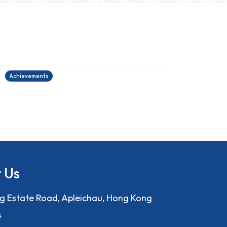
2025-2026中國學生作文大賽
27/06/2026
2
Achievements
A
 Us
ng Estate Road, Apleichau, Hong Kong
4