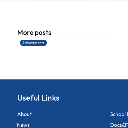
學生環境保護大使計劃
More posts
14/07/2026
Achievements
Useful Links
About
School 
News
Docs&F