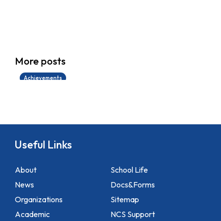
學生環境保護大使計劃
More posts
14/07/2026
Achievements
Useful Links
About
School Life
News
Docs&Forms
Organizations
Sitemap
Academic
NCS Support