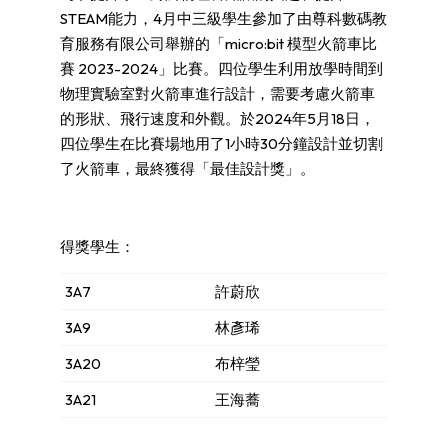
STEAM能力，4月中三級學生參加了由尊科數碼教
育服務有限公司舉辦的「micro:bit 模型火箭車比
賽 2023-2024」比賽。四位學生利用放學時間到
物理實驗室對火箭車進行設計，需要考慮火箭車
的形狀、飛行速度和外觀。於2024年5月18日，
四位學生在比賽場地用了1小時30分鐘設計並切割
了火箭車，最終獲得「最佳設計獎」。
得獎學生：
3A7
許蔚欣
3A9
林彥琋
3A20
布梓瑩
3A21
王海蕎