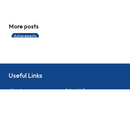
學生環境保護大使計劃
More posts
14/07/2026
Achievements
Useful Links
About
School Life
News
Docs&Forms
Organizations
Sitemap
Academic
NCS Support