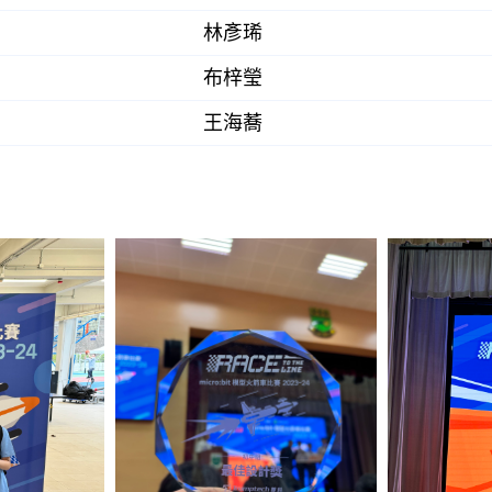
林彥琋
布梓瑩
王海蕎