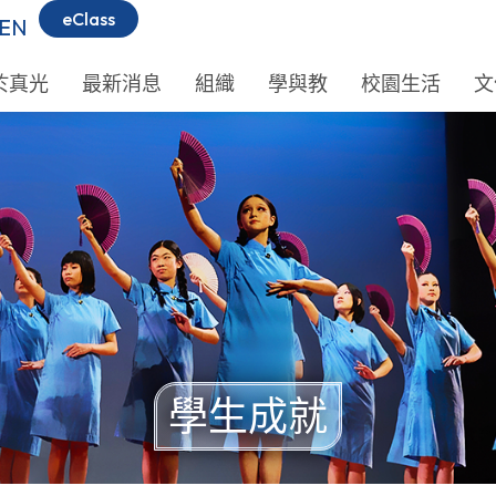
eClass
EN
於真光
最新消息
組織
學與教
校園生活
文
學生成就