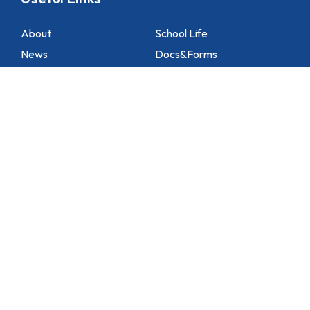
About
School Life
News
Docs&Forms
Organizations
Sitemap
Academic
NCS Support
Contact Us
1 Lei Tung Estate Road, Apleichau, Hong Kong
2871 1214
2871 3110
hktlcoff@hkstar.com
Copyright © 2025 Hong Kong True Light College. All rights reserved.
Powered by
Kastle Technology Limited
.