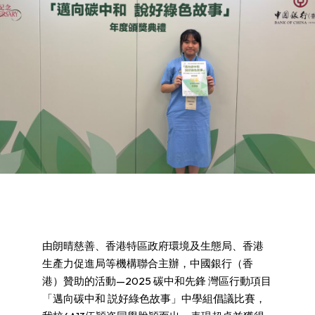
由朗晴慈善、香港特區政府環境及生態局、香港
生產力促進局等機構聯合主辦，中國銀行（香
港）贊助的活動—2025 碳中和先鋒 灣區行動項目
「邁向碳中和 説好綠色故事」中學組倡議比賽，