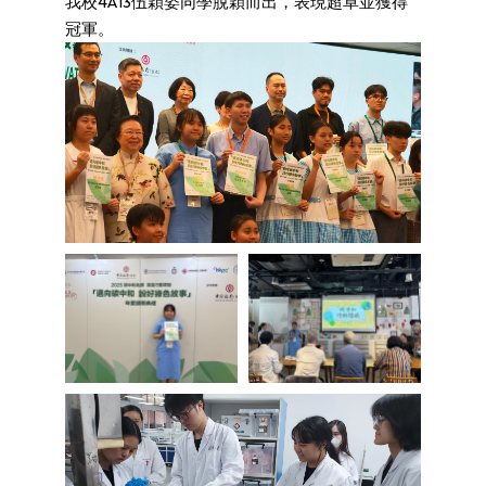
我校4A13伍穎姿同學脫穎而出，表現超卓並獲得
冠軍。