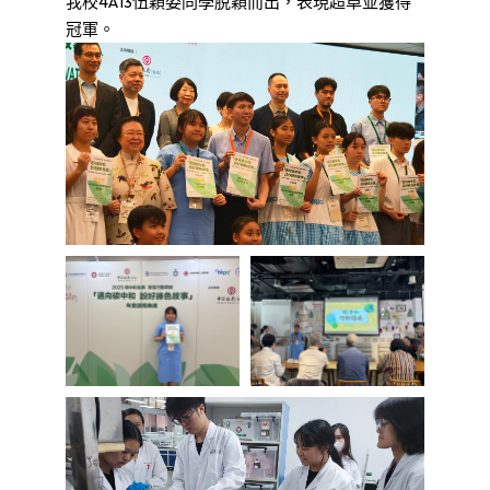
我校4A13伍穎姿同學脫穎而出，表現超卓並獲得
冠軍。