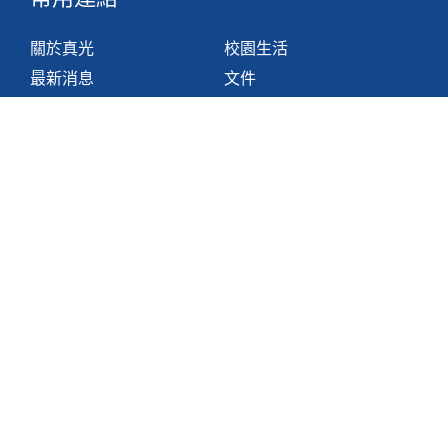
關於真光
校園生活
最新消息
文件
組織
網站地圖
學與教
非華語學生支援措施
聯絡我們
香港鴨脷洲利東邨道1號
2871 1214
2871 3110
hktlcoff@hkstar.com
版權所有 © 2025 香港真光書院
Powered by
Kastle Technology Limited
.