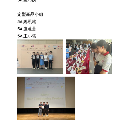
定型產品小組
5A 鄭凱瑤
5A 盧蕙蒽
5A 王小雪