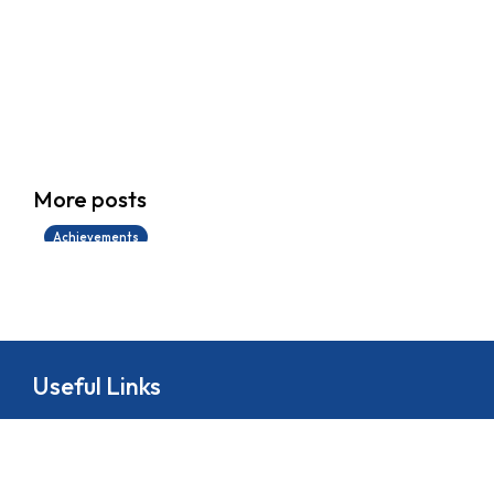
學生環境保護大使計劃
More posts
14/07/2026
Achievements
Useful Links
About
School Life
News
Docs&Forms