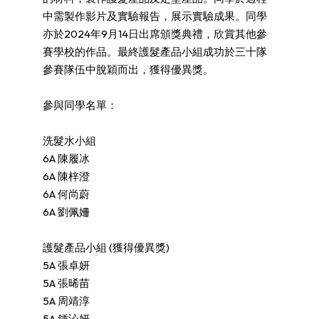
中需製作影片及實驗報告，展示實驗成果。同學
亦於2024年9月14日出席頒獎典禮，欣賞其他參
賽學校的作品。最終護髮產品小組成功於三十隊
參賽隊伍中脫穎而出，獲得優異獎。
參與同學名單：
洗髮水小組
6A 陳履冰
6A 陳梓澄
6A 何尚蔚
6A 劉佩姍
護髮產品小組 (獲得優異獎)
5A 張卓妍
5A 張晞苗
5A 周靖淳
5A 鍾沁妍