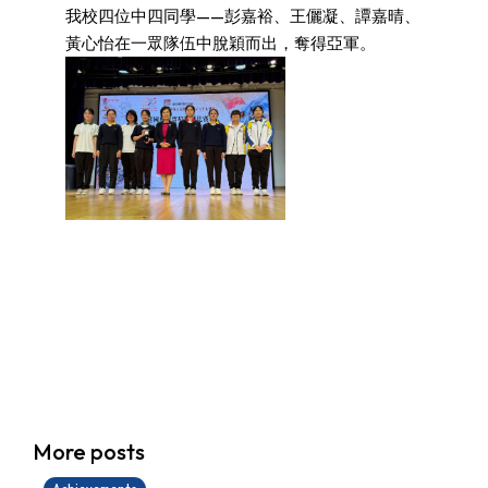
我校四位中四同學——彭嘉裕、王儷凝、譚嘉晴、
黃心怡在一眾隊伍中脫穎而出，奪得亞軍。
學生環境保護大使計劃
More posts
14/07/2026