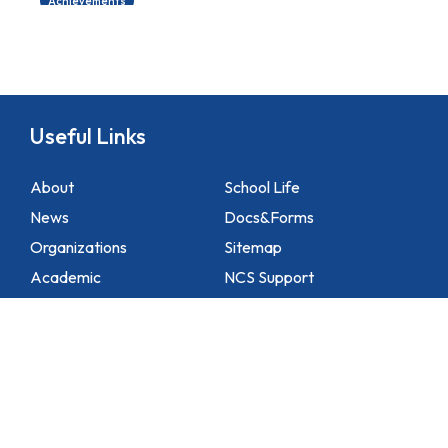
Achievements
Useful Links
About
School Life
News
Docs&Forms
Organizations
Sitemap
Academic
NCS Support
Contact Us
1 Lei Tung Estate Road, Apleichau, Hong Kong
2871 1214
2871 3110