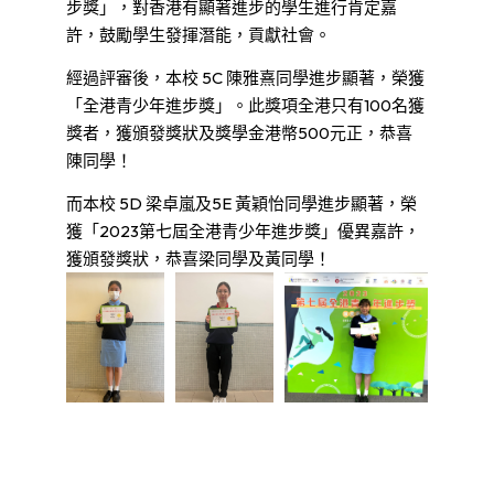
步獎」，對香港有顯著進步的學生進行肯定嘉
許，鼓勵學生發揮潛能，貢獻社會。
經過評審後，本校 5C 陳雅熹
同學
進步顯著，榮獲
「全港青少年進步獎」。此獎項全港只有100名獲
獎者，獲頒發獎狀及獎學金港幣500元正，恭喜
陳
同學
！
而本校 5D 梁卓嵐及5E 黃穎怡
同學
進步顯著，榮
獲「2023第七屆全港青少年進步獎」優異嘉許，
獲頒發獎狀，恭喜梁
同學及
黃
同學
！