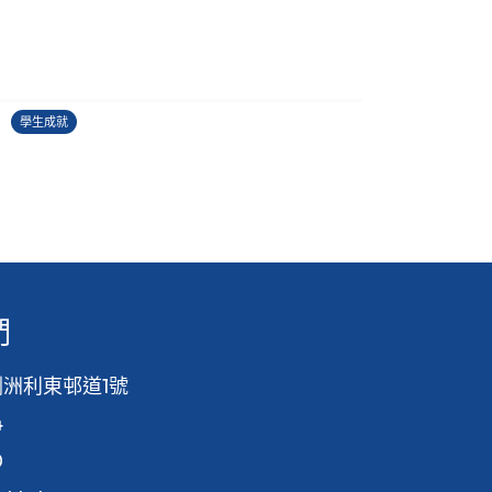
2025-2026 全港校園導讀比賽
27/06/2026
2
學生成就
學
們
洲利東邨道1號
4
0