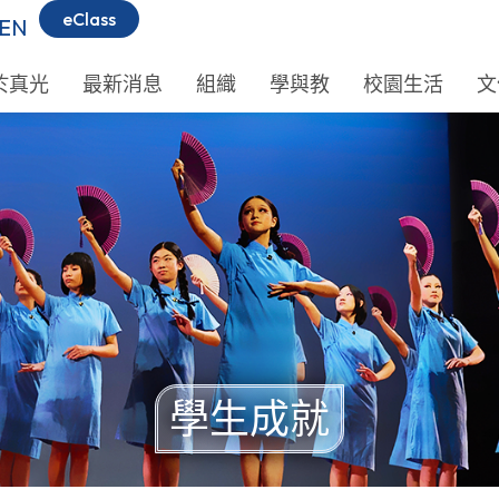
eClass
EN
於真光
最新消息
組織
學與教
校園生活
文
學生成就