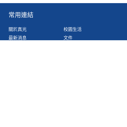
常用連結
關於真光
校園生活
最新消息
文件
組織
網站地圖
學與教
非華語學生支援措施
聯絡我們
香港鴨脷洲利東邨道1號
2871 1214
2871 3110
hktlcoff@hkstar.com