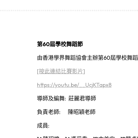
第60屆學校舞蹈節
由香港學界舞蹈協會主辦第60屆學校舞蹈節
[按此連結比賽影片]
https://youtu.be/__UcjKTapx8
導師及編舞: 莊麗君導師
負責老師: 陳昭穎老師
成員: