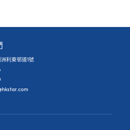
們
洲利東邨道1號
4
0
f@hkstar.com