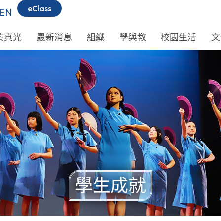
eClass
EN
於真光
最新消息
組織
學與教
校園生活
文
學生成就