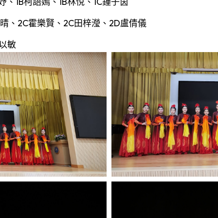
妤、1B柯語嫣、1B林悅、1C鍾子茵
梓晴、2C霍樂賢、2C田梓瀅、2D盧倩儀
陳以敏