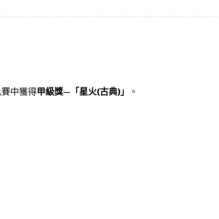
比賽中獲得
甲級獎
—
「星火(古典)」
。