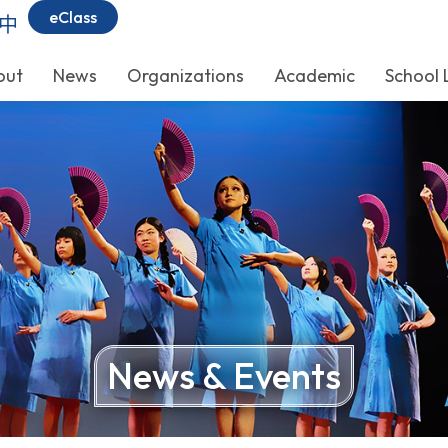
eClass
中
out
News
Organizations
Academic
School 
News & Events