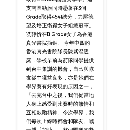
支南區勁旅同時憑著在3個
Grade取得4541總分，力壓德
望及培正衛冕女子組總冠軍。
冼靜忻在B Grade女子為香港
真光書院摘銅。 今年中四的
香港真光書院隊長陳紫澄透
露，學校早前為箭隊同學提供
到台中集訓的機會，自己與隊
友從中獲益良多，亦是她們在
學界賽有好表現的原因之一，
「去完台中之後，我們從當地
人身上感受到比賽時的熱情和
互相鼓勵精神。今次學界，我
們每次上線時都會和隊友、喊
一聲『加油』，整個團隊的凝