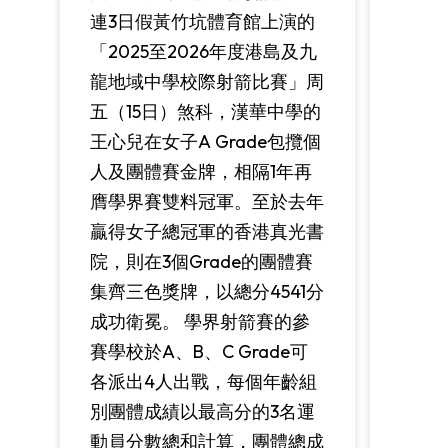
連3日假黃竹坑體育館上演的
「2025至2026年度港島及九
龍地域中學校際射箭比賽」周
五（15日）煞科，漢華中學的
王心兒在女子A Grade包攬個
人及團體賽金牌，相隔1年再
膺學界賽雙料冠軍。至於去年
贏得女子總冠軍的香港真光書
院，則在3個Grade的團體賽
集齊三色獎牌，以總分4541分
成功衛冕。 學界射箭賽的參
賽學校於A、B、C Grade可
各派出4人出戰，每個年齡組
別團體成績以最高分的3名運
動員分數總和計算，團體總成