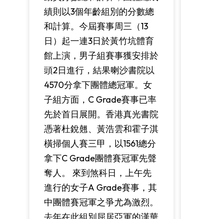
績則以3個年齡組別的分數總
和計算。今屆賽事周三（13
日）起一連3日於黃竹坑體育
館上演，男子組賽事獲安排於
頭2日進行，結果喇沙書院以
4570分拿下團體總冠軍。女
子組方面，C Grade賽事已率
先於首日展開。香港真光書院
憑著杜銳翹、黃浩雲和霍子淇
橫掃個人賽三甲，以1561總分
拿下C Grade團體賽冠軍先聲
奪人。 來到煞科日，上午先
進行的女子A Grade賽事，其
中團體賽冠軍之爭尤為激烈。
去年在此組別屈居亞軍的漢華