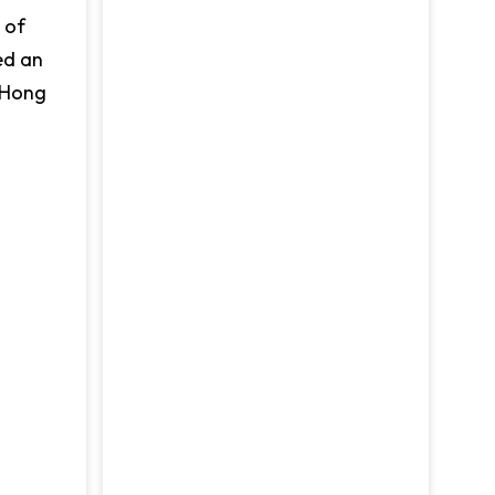
 of
ed an
e Hong