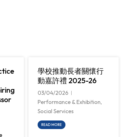
ctice
學校推動長者關懷行
動嘉許禮 2025-26
iring
03/04/2026
ssor
Performance & Exhibition
,
Social Services
READ MORE
e