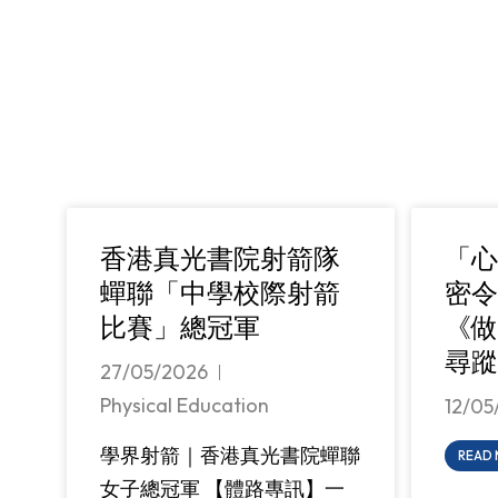
香港真光書院射箭隊
「心
蟬聯「中學校際射箭
密令
比賽」總冠軍
《做
尋蹤
27/05/2026
Physical Education
12/05
學界射箭｜香港真光書院蟬聯
READ
女子總冠軍 【體路專訊】一