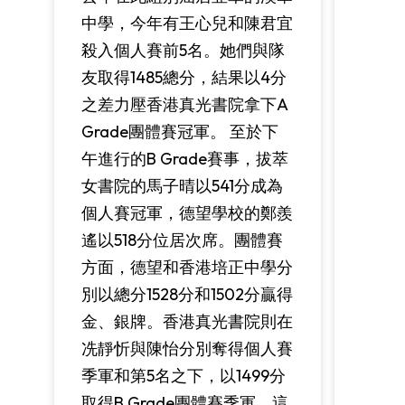
中學，今年有王心兒和陳君宜
殺入個人賽前5名。她們與隊
友取得1485總分，結果以4分
之差力壓香港真光書院拿下A
Grade團體賽冠軍。 至於下
午進行的B Grade賽事，拔萃
女書院的馬子晴以541分成為
個人賽冠軍，德望學校的鄭羨
遙以518分位居次席。團體賽
方面，德望和香港培正中學分
別以總分1528分和1502分贏得
金、銀牌。香港真光書院則在
冼靜忻與陳怡分別奪得個人賽
季軍和第5名之下，以1499分
取得B Grade團體賽季軍。這