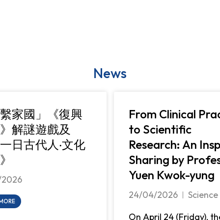
News
繫家國」《復興
From Clinical Pra
》解謎遊戲及
to Scientific
一日古代人‧文化
Research: An Insp
》
Sharing by Profe
Yuen Kwok-yung
/2026
24/04/2026
Science
 MORE
On April 24 (Friday), th