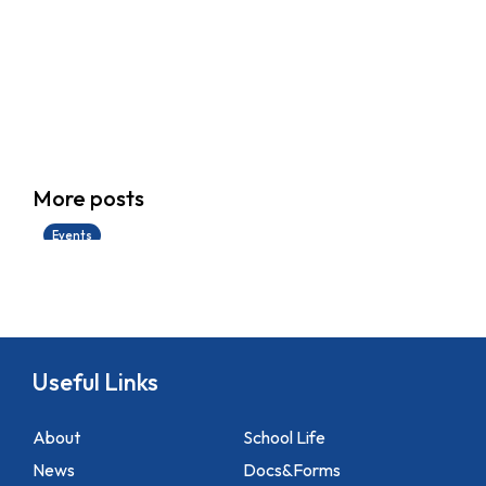
香港創科展2025-2026
More posts
28/06/2026
Events
Useful Links
About
School Life
News
Docs&Forms