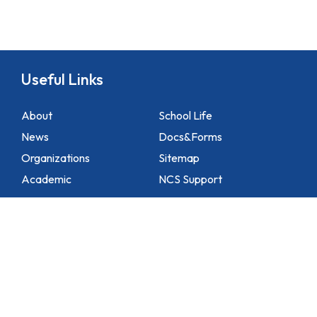
Useful Links
About
School Life
News
Docs&Forms
Organizations
Sitemap
Academic
NCS Support
Contact Us
1 Lei Tung Estate Road, Apleichau, Hong Kong
2871 1214
2871 3110