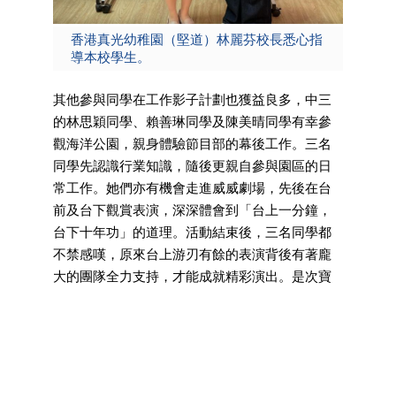
供工
香港真光幼稚園（堅道）林麗芬校長悉心指
導本校學生。
其他參與同學在工作影子計劃也獲益良多，中三
的林思穎同學、賴善琳同學及陳美晴同學有幸參
觀海洋公園，親身體驗節目部的幕後工作。三名
同學先認識行業知識，隨後更親自參與園區的日
常工作。她們亦有機會走進威威劇場，先後在台
前及台下觀賞表演，深深體會到「台上一分鐘，
台下十年功」的道理。活動結束後，三名同學都
不禁感嘆，原來台上游刃有餘的表演背後有著龐
大的團隊全力支持，才能成就精彩演出。是次寶
貴的體驗亦讓她們接觸到舞台設計、音響調整等
專業技術，進一步了解到娛樂節目團隊合作的重
要性。
香港真光書院的「工作影子計劃」已推行多年，