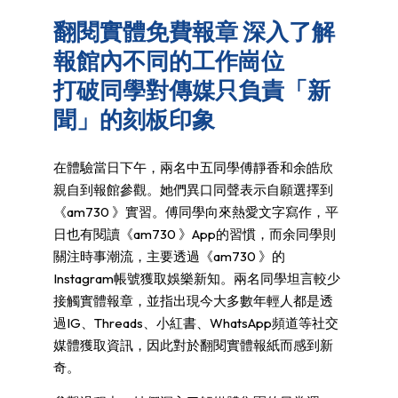
翻閱實體免費報章 深入了解
報館內不同的工作崗位
打破同學對傳媒只負責「新
聞」的刻板印象
在體驗當日下午，兩名中五同學傅靜香和余皓欣
親自到報館參觀。她們異口同聲表示自願選擇到
《am730 》實習。傅同學向來熱愛文字寫作，平
日也有閱讀《am730 》App的習慣，而余同學則
關注時事潮流，主要透過《am730 》的
Instagram帳號獲取娛樂新知。兩名同學坦言較少
接觸實體報章，並指出現今大多數年輕人都是透
過IG、Threads、小紅書、WhatsApp頻道等社交
媒體獲取資訊，因此對於翻閱實體報紙而感到新
奇。