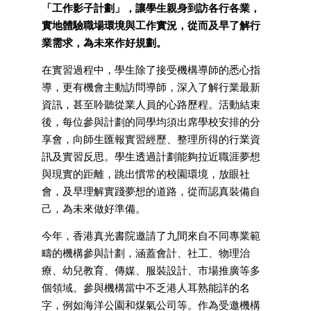
「工作影子計劃」，讓學生親身到訪各行各業，
實地體驗職場環境與工作實況，從而及早了解行
業需求，為未來作好規劃。
在實習過程中，學生除了接受機構導師的悉心指
導，更有機會主動訪問導師，深入了解行業最新
資訊，甚至聆聽從業人員的心路歷程。活動結束
後，每位參與計劃的同學均須出席學校安排的分
享會，向師生匯報實習經歷、整理所得的行業資
訊及實習反思。學生透過計劃能夠拉近職涯夢想
與現實的距離，跳出慣常的校園環境，放眼社
會，及早理解實踐夢想的道路，從而認真裝備自
己，為未來做好準備。
今年，香港真光書院邀請了九間來自不同專業範
疇的機構參與計劃，涵蓋會計、社工、物理治
療、幼兒教育、傳媒、服裝設計、市場推廣等多
個領域。參與機構當中不乏港人耳熟能詳的名
字，例如海洋公園和煤氣公司等。作為受邀機構