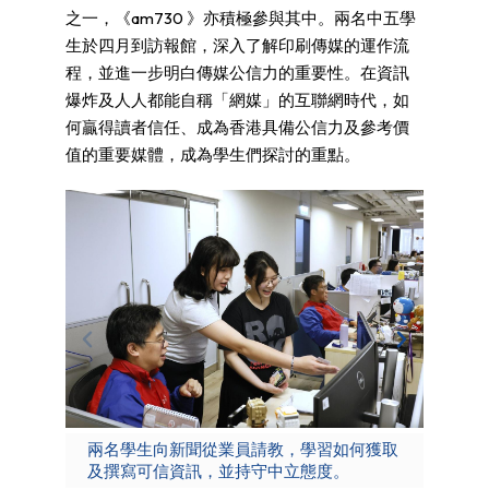
之一，《am730 》亦積極參與其中。兩名中五學
生於四月到訪報館，深入了解印刷傳媒的運作流
程，並進一步明白傳媒公信力的重要性。在資訊
爆炸及人人都能自稱「網媒」的互聯網時代，如
何贏得讀者信任、成為香港具備公信力及參考價
值的重要媒體，成為學生們探討的重點。
兩名學生向新聞從業員請教，學習如何獲取
學生
及撰寫可信資訊，並持守中立態度。