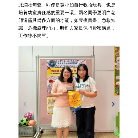
此潤物無聲，即使是微小如自行收拾玩具，也是
培養幼童責任感的重要一環。兩名同學更明白老
師還需具備多方面的才能，如琴棋書畫、急救知
識、危機處理能力，時刻與家長保持緊密溝通，
工作殊不簡單。
於Y 
治療