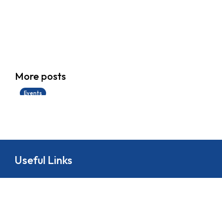
香港創科展2025-2026
More posts
28/06/2026
Events
Useful Links
About
School Life
News
Docs&Forms
Organizations
Sitemap