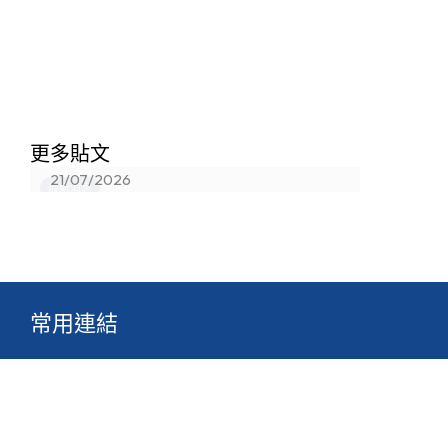
中一分班結果已在eClass Parents
更多貼文
App公佈
21/07/2026
最新消息
常用連結
關於真光
校園生活
最新消息
文件
組織
網站地圖