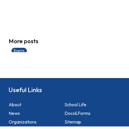
香港創科展2025-2026
More posts
28/06/2026
Events
Useful Links
About
School Life
News
Docs&Forms
Organizations
Sitemap