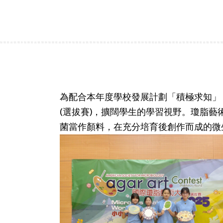
為配合本年度學校發展計劃「積極求知」，
(選拔賽)，擴闊學生的學習視野。瓊脂藝術
菌當作顏料，在充分培育後創作而成的微生