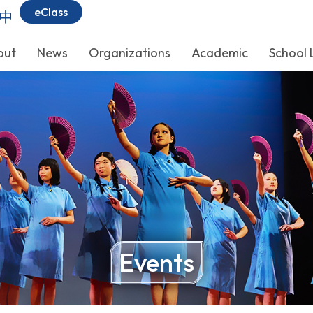
eClass
中
out
News
Organizations
Academic
School 
Events