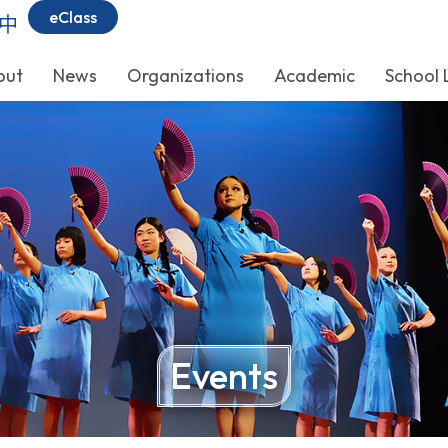
eClass
中
out
News
Organizations
Academic
School 
Events