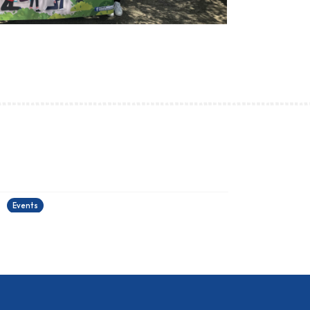
古埃及文明大展
22/06/2026
2
Events
E