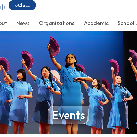
eClass
中
out
News
Organizations
Academic
School 
Events