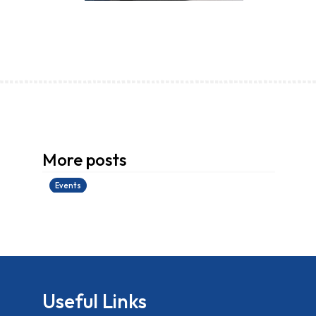
香港創科展2025-2026
More posts
28/06/2026
Events
Useful Links