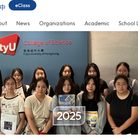
eClass
中
out
News
Organizations
Academic
School 
2025