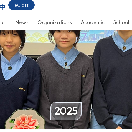
eClass
中
out
News
Organizations
Academic
School 
2025