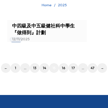
Home
2025
中四級及中五級健社科中學生
『做得到』計劃
12/11/2025
Events
←
1
…
13
14
15
16
17
…
47
→