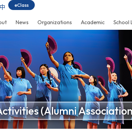
eClass
中
out
News
Organizations
Academic
School 
Activities (Alumni Association