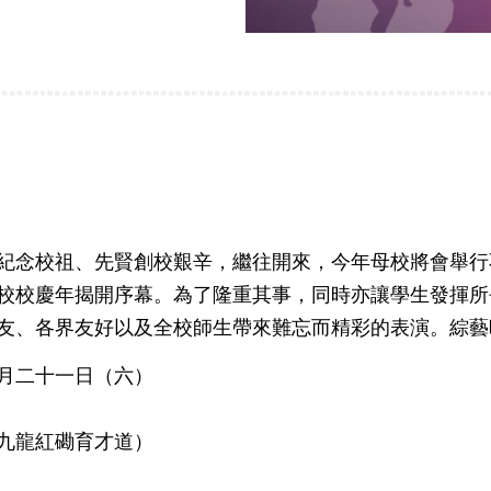
紀念校祖、先賢創校艱辛，繼往開來，今年母校將會舉行
校校慶年揭開序幕。為了隆重其事，同時亦讓學生發揮所
友、各界友好以及全校師生帶來難忘而精彩的表演。綜藝
月二十一日（六）
九龍紅磡育才道）