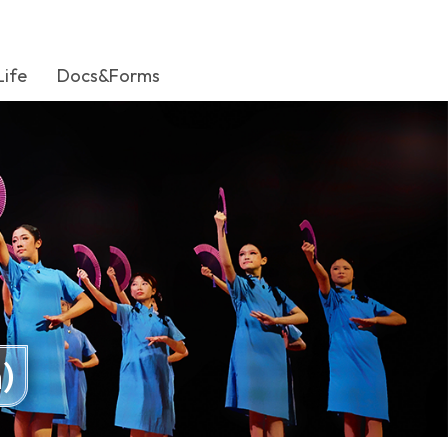
Life
Docs&Forms
)