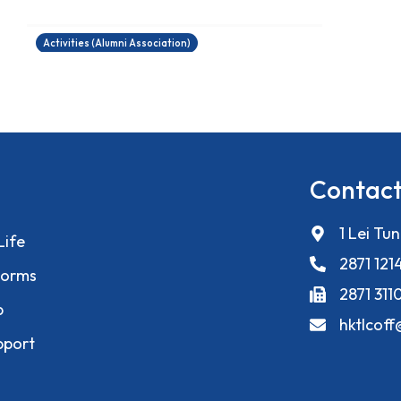
11/12/2025
Activities (Alumni Association)
Contact
1 Lei Tu
Life
2871 121
orms
2871 311
p
hktlcof
pport