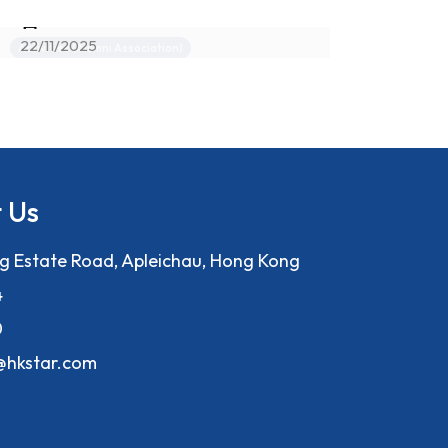
會
1
22/11/2025
Activities (Alumni Association)
Ac
 Us
ng Estate Road, Apleichau, Hong Kong
4
0
f@hkstar.com