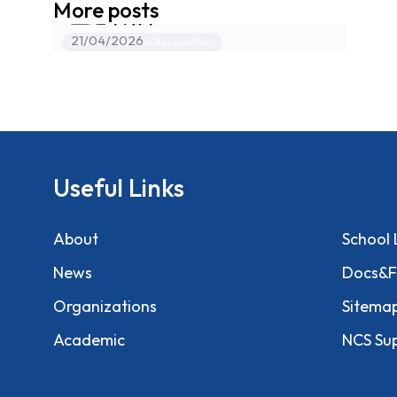
More posts
董選舉結果
21/04/2026
Activities (Alumni Association)
Useful Links
About
School 
News
Docs&F
Organizations
Sitema
Academic
NCS Su