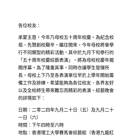
各位校友：
承蒙主恩，今年乃母校五十周年校慶。為紀念校
祖、先賢創校艱辛，繼往開來，今年母校將會舉
行不同類型的精彩活動，其中於九月下旬舉行的
「五十周年校慶綜藝表演」，將為母校校慶年揭
開序幕。為了隆重其事，同時亦讓學生發揮所
長，母校上下乃至各表演單位早於上學年開始籌
備工作及排練，希望能夠為各位校友、各界友好
以及全校師生帶來難忘而精彩的表演。綜藝晚會
的詳情如下：
日期：二零二四年九月二十日（五）及九月二十
一日（六）
時間：下午四時至六時
地點：香港理工大學賽馬會綜藝館（香港九龍紅