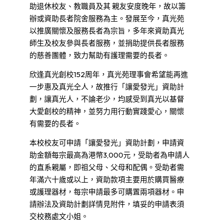
助退休校友、教職員及其 親友安度晚年，故以籌
辦或資助長者院舍服務為主。發展至今，真光苑
以推廣關懷及服務長者為宗旨，多年來資助真光
師生及校友參與長者服務，並捐助提供長者服務
的慈善團體，致力幫助有護理需要的長者。
欣逢真光創校152周年，真光苑理事會希望能再進
一步惠及真光仝人，故推行「讓愛發光」資助計
劃，讓真光人，不論老少，均感受到真光以基督
大愛創校的精神，並努力用行動實踐愛心，關懷
有需要的長者。
本校校友可申請「讓愛發光」資助計劃，申請資
助金額每宗最高為港幣3,000元，受助者為申請人
的直系親屬，即祖父母、父母和配偶。受助者需
年滿六十歲或以上，資助款項主要用於購買醫療
或護理器材，每宗申請最多可購置兩項器材。申
請辦法及資助計劃詳情見附件，填妥的申請表須
交校務處文小姐。