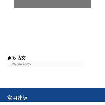
香港真光書院法團校董會校友校董選
更多貼文
舉結果
21/04/2026
活動 (校友會)
常用連結