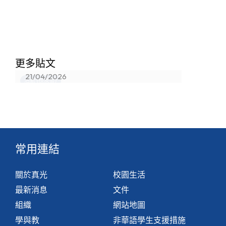
香港真光書院法團校董會校友校董選
更多貼文
舉結果
21/04/2026
活動 (校友會)
常用連結
關於真光
校園生活
最新消息
文件
組織
網站地圖
學與教
非華語學生支援措施