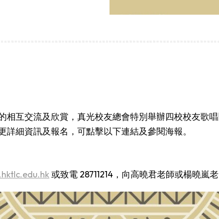
的相互交流及欣賞，
真光校友總會特別舉辦四校校友歌唱
更詳細資訊及報名，可點擊以下連結及參閱海報。
hktlc.edu.hk
或致電 28711214，向高曉君老師或楊曉嵐