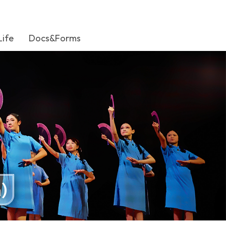
Life
Docs&Forms
)