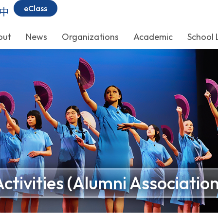
eClass
中
out
News
Organizations
Academic
School 
Activities (Alumni Association