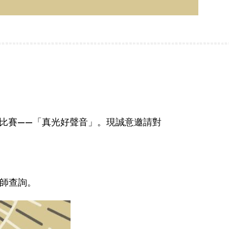
比賽——「真光好聲音」。
現誠意邀請對
老師查詢。