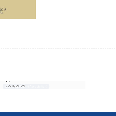
「奇」趣賀聖誕暨校友會周年大
會
1
22/11/2025
Activities (Alumni Association)
Ac