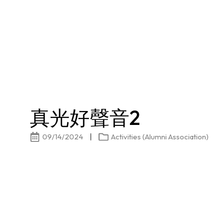
真光好聲音2
09/14/2024
Activities (Alumni Association)