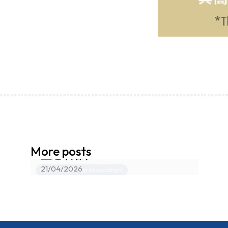
香港真光書院法團校董會校友校
More posts
董選舉結果
21/04/2026
Activities (Alumni Association)