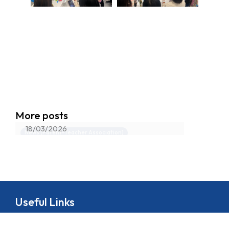
網上家長講座-《AI向善 X 護脊健骨
More posts
錦囊》
18/03/2026
News (Parent-Teacher Association)
Useful Links
About
School Life