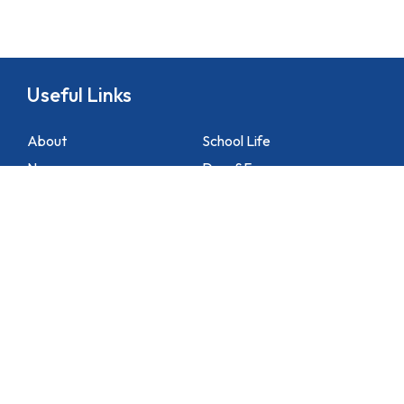
Useful Links
About
School Life
News
Docs&Forms
Organizations
Sitemap
Academic
NCS Support
Contact Us
1 Lei Tung Estate Road, Apleichau, Hong Kong
2871 1214
2871 3110
hktlcoff@hkstar.com