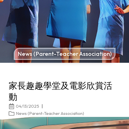
News (Parent-Teacher Association)
家長趣趣學堂及電影欣賞活
動
04/13/2025
News (Parent-Teacher Association)