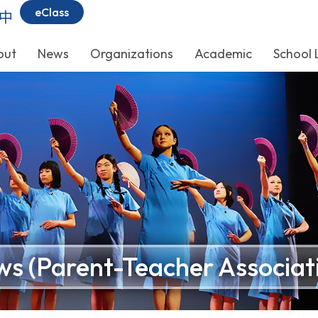
eClass
中
out
News
Organizations
Academic
School 
s (Parent-Teacher Associat