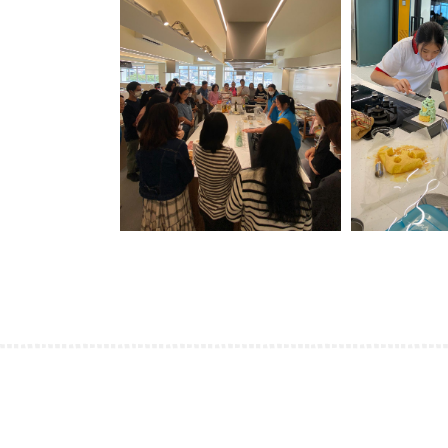
網上家長講座-《AI向善 X 護脊