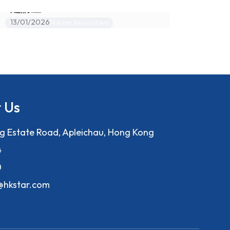
題講座
13/01/2026
0
News (Parent-Teacher Association)
E
 Us
ng Estate Road, Apleichau, Hong Kong
4
0
f@hkstar.com