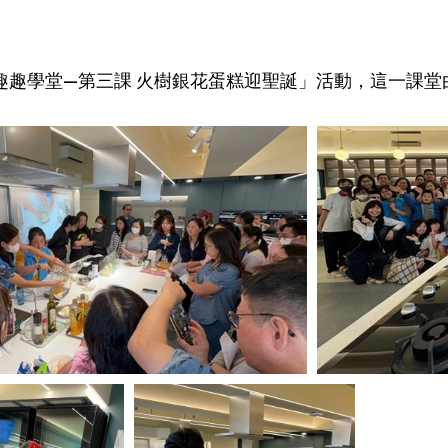
家長趣趣學堂—第三課 火樹銀花蛋糕迎聖誕」活動，這一課