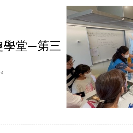
趣學堂—第三
n)