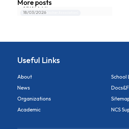
More posts
健骨錦囊》
18/03/2026
News (Parent-Teacher Association)
Useful Links
About
School 
News
Docs&F
Organizations
Sitema
Academic
NCS Su