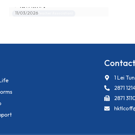
式教養計劃
11/03/2026
News (Parent-Teacher Association)
Contact
1 Lei Tu
Life
2871 121
orms
2871 311
p
hktlcof
pport