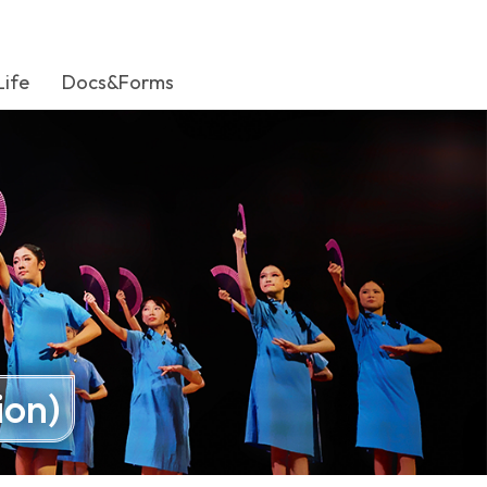
Life
Docs&Forms
ion)