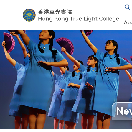
Ab
New