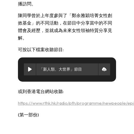
播訪問。
陳同學曾於上年度參與了「鄭余雅穎培菁女性創
效基金」的不同活動，在節目中分享當中的不同
體會及經歷，並就成為未來女性領袖特質分享見
解。
可按以下檔案收聽節目:
「新人類、大世界」節目
或到香港電台網站收聽:
https://www.rthk.hk/radio/pth/programme/newpeople/ep
(第一部份)