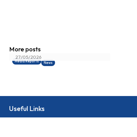
香港真光書院射箭隊蟬聯「中學校際
More posts
射箭比賽」總冠軍
27/05/2026
Media Reports
News
Useful Links
About
School Life
News
Docs&Forms