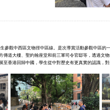
領學生參觀中西區文物徑中區線。是次導賞活動參觀中區的
方傳道大樓、聖約翰座堂和前三軍司令官邸等，透過文物
展至香港回歸中國，學生從中對歷史有更真實的認識，對