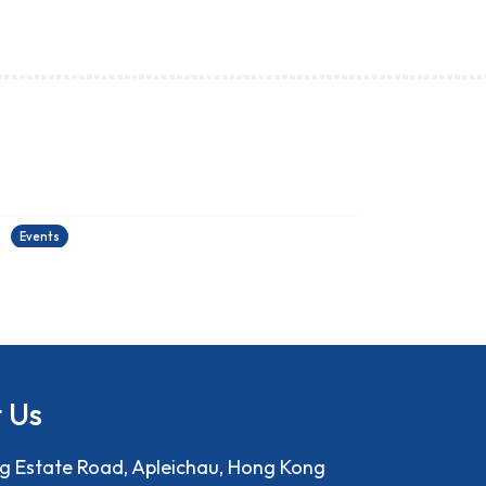
古埃及文明大展
22/06/2026
2
Events
E
 Us
ng Estate Road, Apleichau, Hong Kong