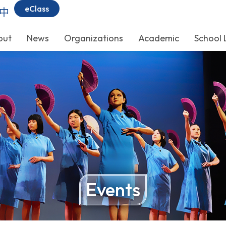
eClass
中
out
News
Organizations
Academic
School 
Events