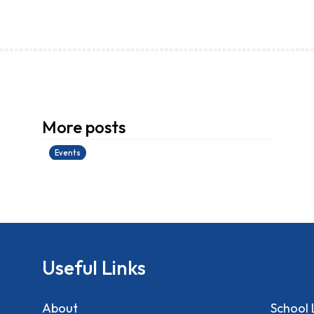
香港創科展2025-2026
More posts
28/06/2026
Events
Useful Links
About
School 