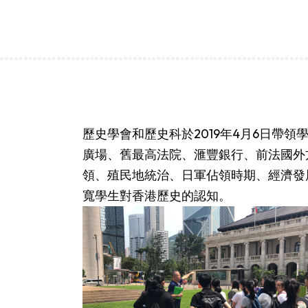
歷史學會和歷史科於2019年4月6日帶
廣場、舊最高法院、滙豐銀行、前法國外
領、殖民地統治、日軍佔領時期、經濟發
寬學生對香港歷史的認知。