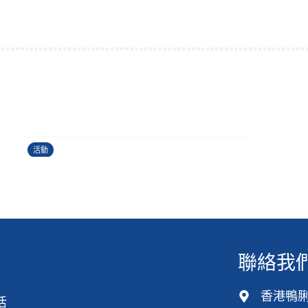
運籌帷幄理財工作坊
24/06/2026
活動
聯絡我
香港鴨脷
活