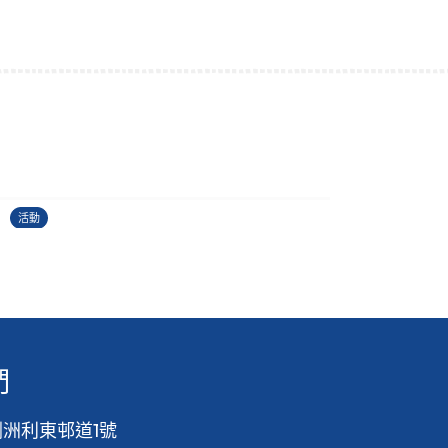
古埃及文明大展
22/06/2026
2
活動
活
們
洲利東邨道1號